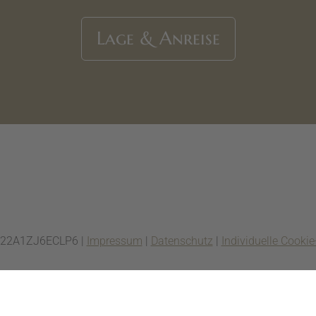
Lage & Anreise
1022A1ZJ6ECLP6 |
Impressum
|
Datenschutz
|
Individuelle Cookie