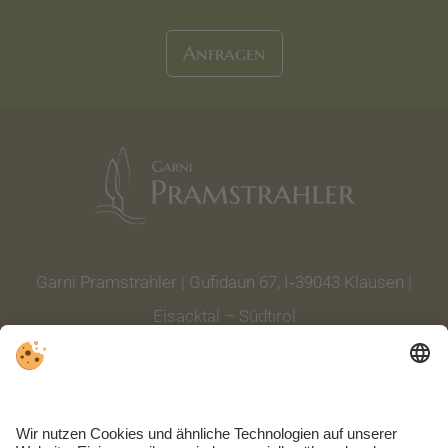
Anfragen
Garni Pramstrahler | Gufidaun 67, I‑39043 Klausen |
Eisacktal – Südtirol
Tel. +39 0472 844 004
|
info@garnipramstrahler.it