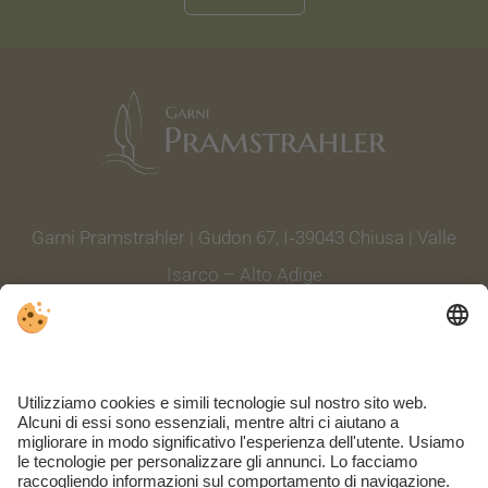
Garni Pramstrahler | Gudon 67, I‑39043 Chiusa | Valle
Isarco – Alto Adige
Tel. +39 0472 844 004
|
info@garnipramstrahler.it